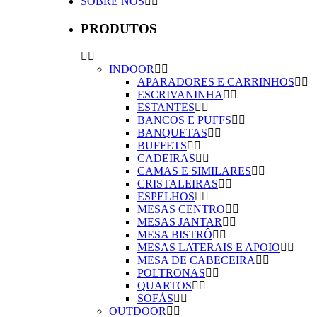
SOBRE NÓS
PRODUTOS
INDOOR
APARADORES E CARRINHOS
ESCRIVANINHA
ESTANTES
BANCOS E PUFFS
BANQUETAS
BUFFETS
CADEIRAS
CAMAS E SIMILARES
CRISTALEIRAS
ESPELHOS
MESAS CENTRO
MESAS JANTAR
MESA BISTRÔ
MESAS LATERAIS E APOIO
MESA DE CABECEIRA
POLTRONAS
QUARTOS
SOFÁS
OUTDOOR