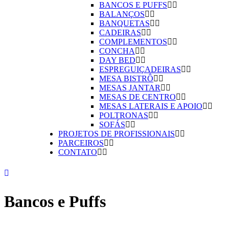
BANCOS E PUFFS
BALANÇOS
BANQUETAS
CADEIRAS
COMPLEMENTOS
CONCHA
DAY BED
ESPREGUIÇADEIRAS
MESA BISTRÔ
MESAS JANTAR
MESAS DE CENTRO
MESAS LATERAIS E APOIO
POLTRONAS
SOFÁS
PROJETOS DE PROFISSIONAIS
PARCEIROS
CONTATO
Bancos e Puffs