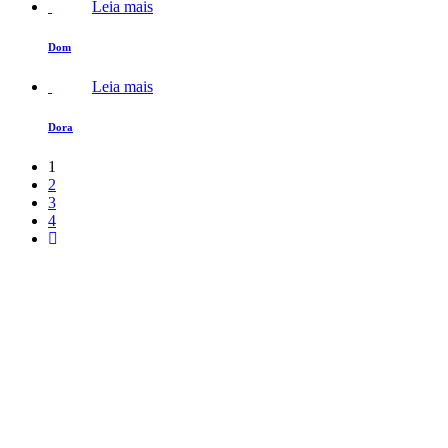
Leia mais
Dom
Leia mais
Dora
1
2
3
4