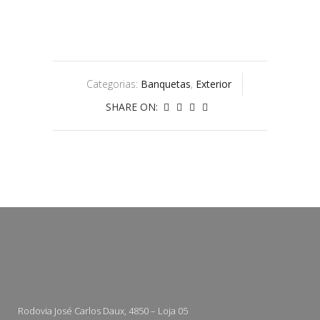
Categorias:
Banquetas
,
Exterior
SHARE ON:
Rodovia José Carlos Daux, 4850 – Loja 05