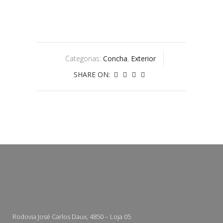
Categorias:
Concha
,
Exterior
SHARE ON:
Rodovia José Carlos Daux, 4850 – Loja 05